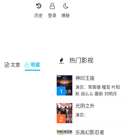
历史
登录
换肤
热门影视
频
文章
明星
神印王座
演员：常蓉珊 瞳音 叶知
1
秋 阎么么 藤新 刘明月
光阴之外
演员：
2
乐高幻影忍者