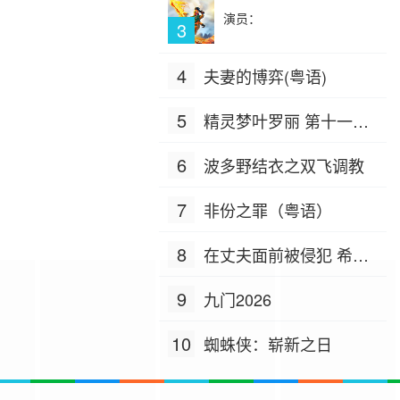
演员：
3
4
夫妻的博弈(粤语)
5
精灵梦叶罗丽 第十一季
（下）
6
波多野结衣之双飞调教
7
非份之罪（粤语）
8
在丈夫面前被侵犯 希岛
爱理 IPZ-505
9
九门2026
10
蜘蛛侠：崭新之日