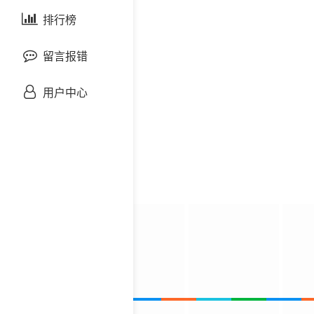
剧情片
泰国剧
排行榜
欧美综艺
欧美动漫
战争片
留言报错
悬疑片
用户中心
犯罪片
奇幻片
邵氏电影
古装片
灾难片
记录片