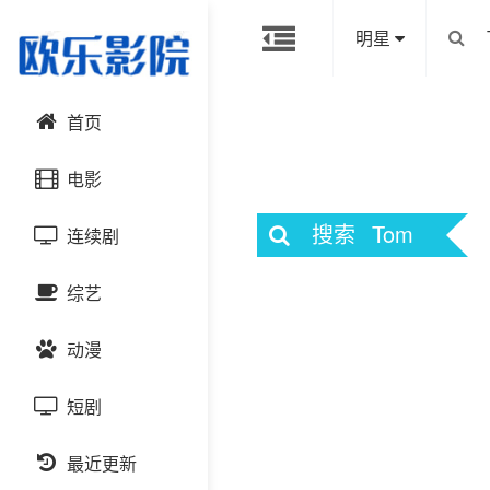
明星
首页
电影
搜索
Tom
连续剧
动作片
综艺
喜剧片
国产剧
动漫
爱情片
港台剧
大陆综艺
短剧
科幻片
日韩剧
日韩综艺
国产动漫
恐怖片
最近更新
欧美剧
港台综艺
日韩动漫