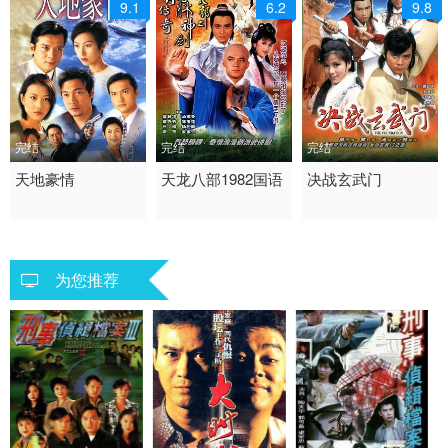
9.1
6.2
9.8
完结
完结
完结
1998 / 香港 / 普通话
天地豪情
1982 / 香港 / 粤语
天龙八部1982国语
1984 / 香港 / 粤语
决战玄武门
剧情 香港
剧情 动作 爱情 香港
剧情 动作 爱情 历史 国
产
为您推荐