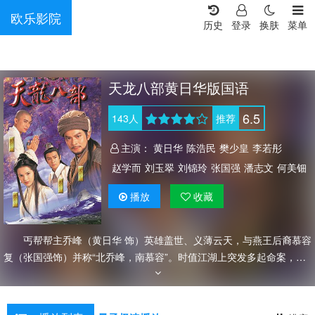
欧乐影院
历史
登录
换肤
菜单
天龙八部黄日华版国语
6.5
143
人
推荐
主演：
黄日华
陈浩民
樊少皇
李若彤
赵学而
刘玉翠
刘锦玲
张国强
潘志文
何美钿
招石文
李国麟
雪梨
黄纪莹
吕有慧
冯晓文
播放
收藏
李桂英
马清仪
赵静仪
陈安莹
苏恩磁
李成昌
刘江
王伟
冯瑞珍
陈燕行
郭德信
陈荣峻
江汉
丐帮帮主乔峰（黄日华 饰）英雄盖世、义薄云天，与燕王后裔慕容
溫雙燕
李鸿杰
骆应钧
骏雄
麦子云
邵卓尧
复（张国强饰）并称“北乔峰，南慕容”。时值江湖上突发多起命案，乔
麦长青
梁健平
梁钦棋
陈狄克
罗君左
余慕莲
峰在帮助慕容复洗刷嫌疑的同时，却不想被丐帮的阴谋党揭发了自己的
李龙基
刘丹
蔡国庆
陈中坚
凌汉
区岳
何图英
身世之谜，更因此被逐出丐帮。乔峰在追寻江湖命案和自己身世之谜
黄新
李耀景
曹济
梁少秋
邱万城
郑家生
时，与慕容复的婢女阿朱（刘锦玲饰）患难见真情，结下共度一生的盟