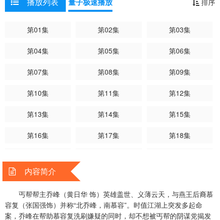
播放列表
量子极速播放
排序
约，却最终因为两人误解阿朱的生父就是乔峰一直要寻找的“带头大
孙季卿
吕剑光
石云
曾健明
何璧坚
龙志成
哥”，而酿下不可挽回的悲剧…… 另一方面，大理镇南王世子段誉
李海生
罗国维
艾威
鲍方
薛纯基
郭卓桦
第01集
第02集
第03集
（陈浩民 饰）外出游玩，阴差阳错掉下悬崖进入琅嬛福地，段誉在洞中
沈宝思
偶得“北冥神功”和“凌波微步”两部武功秘笈，也对洞中一幅画像中的“神
第04集
第05集
第06集
仙姐姐”一见钟情。其后他闯入曼陀山庄，发现慕容复的表妹王语嫣
（李若彤饰）长相与“神仙姐姐”一模一样，无奈王语嫣一直钟情于表哥
第07集
第08集
第09集
慕容复。在步步跟随王语嫣和慕容复的同时，段誉不慎发现了慕容复的
阴谋，而王语嫣也逐渐被段誉的深情所打动。 与此同时，少林寺小
第10集
第11集
第12集
沙弥虚竹（樊少皇 饰）偶遇了遭仇家追杀受了重伤的天山童姥，善良的
虚竹背着童姥一起逃难，更演绎了一段武林奇遇……
第13集
第14集
第15集
第16集
第17集
第18集
第19集
第20集
第21集
内容简介
第22集
第23集
第24集
丐帮帮主乔峰（黄日华 饰）英雄盖世、义薄云天，与燕王后裔慕
第25集
第26集
第27集
容复（张国强饰）并称“北乔峰，南慕容”。时值江湖上突发多起命
案，乔峰在帮助慕容复洗刷嫌疑的同时，却不想被丐帮的阴谋党揭发
第28集
第29集
第30集