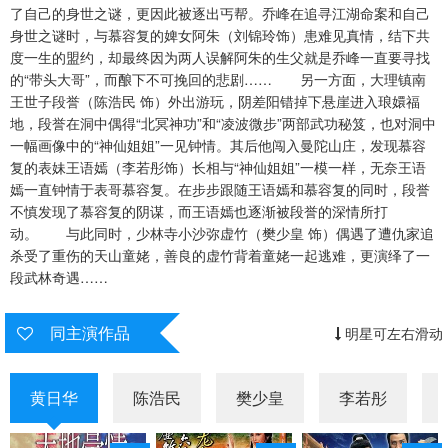
了自己的身世之谜，更因此被逐出丐帮。乔峰在追寻江湖命案和自己
身世之谜时，与慕容复的婢女阿朱（刘锦玲饰）患难见真情，结下共
第31集
第32集
第33集
度一生的盟约，却最终因为两人误解阿朱的生父就是乔峰一直要寻找
的“带头大哥”，而酿下不可挽回的悲剧…… 另一方面，大理镇南
第34集
第35集
第36集
王世子段誉（陈浩民 饰）外出游玩，阴差阳错掉下悬崖进入琅嬛福
地，段誉在洞中偶得“北冥神功”和“凌波微步”两部武功秘笈，也对洞中
第37集
第38集
第39集
一幅画像中的“神仙姐姐”一见钟情。其后他闯入曼陀山庄，发现慕容
复的表妹王语嫣（李若彤饰）长相与“神仙姐姐”一模一样，无奈王语
第40集
第41集
第42集
嫣一直钟情于表哥慕容复。在步步跟随王语嫣和慕容复的同时，段誉
不慎发现了慕容复的阴谋，而王语嫣也逐渐被段誉的深情所打
第43集
第44集
第45集
动。 与此同时，少林寺小沙弥虚竹（樊少皇 饰）偶遇了遭仇家追
杀受了重伤的天山童姥，善良的虚竹背着童姥一起逃难，更演绎了一
段武林奇遇……
同主演作品
明星可左右滑动
黄日华
陈浩民
樊少皇
李若彤