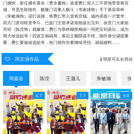
门捕快，新任捕长黄佘（曹永廉饰）派遣费仁深入三不管地带壹将宫
城，寻觅失联细作。般隆门话事人般斗（韦家雄饰）手下慕容恭梓
（朱敏瀚饰）误打误撞，将费仁带入壹将宫城。城內表面一片繁华，
四大门派却暗里争斗。已故门主曾承诺谁能拔出宝剑，徐意门大家姐
符玲（陈滢饰）就嫁谁；费仁与恭梓糊里糊涂一同把宝剑拔出，成为
两大候选姑爷！四派互相搞局，幕后主脑阴谋不绝，细作身分谜团重
重，费仁要做候选姑爷，衙门细作亦要继续寻找，祸福难料……
同主演作品
明星可左右滑动
周嘉洛
陈滢
王灏儿
朱敏瀚
张
6.7
7.7
9.8