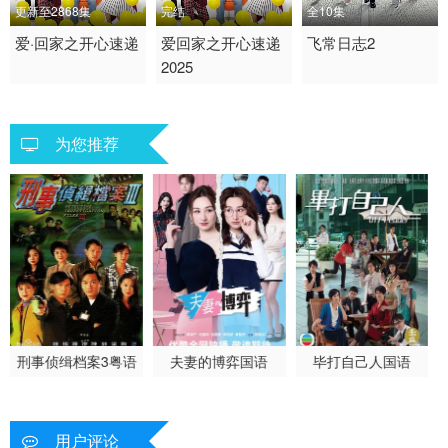
更新至2868集
完结
全10集
2017 / 中国香港 / 粤语
爱·回家之开心速递
2017 / 中国香港 / 粤语
爱回家之开心速递
2026 / 中国香港 / 粤语
飞常日志2
2025
剧情 喜剧 家庭 港剧 香
剧情 喜剧 家庭 港剧 香
香港
港
港
为您推荐
刑事侦缉档案3粤语
夫妻的博弈国语
毕打自己人国语
用户评论