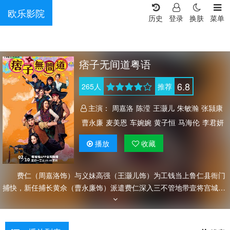
欧乐影院
历史
登录
换肤
菜单
痞子无间道粤语
6.8
265
人
推荐
主演：
周嘉洛
陈滢
王灏儿
朱敏瀚
张颕康
曹永廉
麦美恩
车婉婉
黄子恒
马海伦
李君妍
蔡国威
唐嘉麟
莫伟文
卫志豪
叶凯茵
吴绮珊
播放
收藏
梁珈咏
利颖怡
尹诗沛
史颖乔
孟希璘
邓美欣
曾文心
刘嘉琪
曾健明
陈欣茵
韦家雄
黄祥兴
费仁（周嘉洛饰）与义妹高强（王灏儿饰）为工钱当上鲁仁县衙门
何沛珈
林漪娸
黄建东
许俊豪
陈荣峻
杨证桦
捕快，新任捕长黄佘（曹永廉饰）派遣费仁深入三不管地带壹将宫城，
戴耀明
邬嘉骏
张诗欣
霍健邦
陈建文
吴珮如
寻觅失联细作。般隆门话事人般斗（韦家雄饰）手下慕容恭梓（朱敏瀚
鬼塚
谭坤伦
张汉斌
陈勉良
易智远
何伟业
饰）误打误撞，将费仁带入壹将宫城。城內表面一片繁华，四大门派却
秦启维
陈俊坚
黄炜溏
黄一鸣
冼灏英
许思敏
暗里争斗。已故门主曾承诺谁能拔出宝剑，徐意门大家姐符玲（陈滢