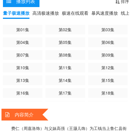
播放列表
排序
饰）就嫁谁；费仁与恭梓糊里糊涂一同把宝剑拔出，成为两大候选姑
苏丽明
刘天龙
杜燕歌
李芷晴
黄婧灵
宝珮如
爷！四派互相搞局，幕后主脑阴谋不绝，细作身分谜团重重，费仁要做
蔡康年
关伟伦
方丽盈
彭翔翎
杜大伟
周
量子极速播放
高清极速播放
极速在线观看
暴风速度播放
线上
候选姑爷，衙门细作亦要继续寻找，祸福难料……
第01集
第02集
第03集
第04集
第05集
第06集
第07集
第08集
第09集
第10集
第11集
第12集
第13集
第14集
第15集
第16集
第17集
第18集
第19集
第20集
第21集
内容简介
第22集
第23集
第24集
费仁（周嘉洛饰）与义妹高强（王灏儿饰）为工钱当上鲁仁县衙
第25集