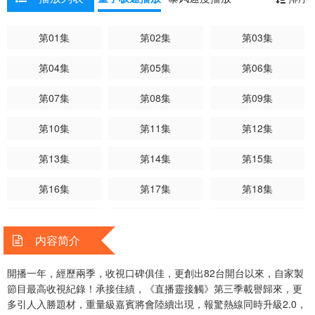
第01集
第02集
第03集
第04集
第05集
第06集
第07集
第08集
第09集
第10集
第11集
第12集
第13集
第14集
第15集
第16集
第17集
第18集
第19集
第20集
第21集
内容简介
第22集
第23集
第24集
開播一年，經歷兩季，收視口碑俱佳，更創出82台開台以來，自家製
第25集
第26集
第27集
節目最高收視紀錄！承接佳績，《直播靈接觸》第三季載譽歸來，更
多引人入勝題材，重量級嘉賓將會陸續出現，報驚熱線同時升級2.0，
第28集
第29集
第30集