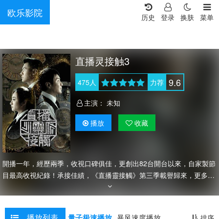
欧乐影院
历史
登录
换肤
菜单
直播灵接触3
9.6
475
人
力荐
主演：
未知
播放
收藏
開播一年，經歷兩季，收視口碑俱佳，更創出82台開台以來，自家製節
目最高收視紀錄！承接佳績，《直播靈接觸》第三季載譽歸來，更多引
人入勝題材，重量級嘉賓將會陸續出現，報驚熱線同時升級2.0，師傅
們親身上門，為求助觀眾處理真實靈異案件。
播放列表
量子极速播放
暴风速度播放
排序