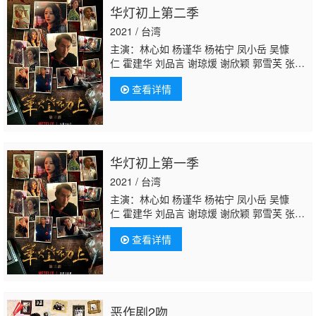
华灯初上第二季
2021 / 台湾
主演：林心如 杨谨华 杨祐宁 凤小岳 吴慷
仁 霍建华 刘品言 谢琼煖 谢欣颖 郭雪芙 张轩
睿 江宜蓉 章广辰 郑元畅 刘敬 王柏杰
修杰
查看详情
楷
林柏宏 王净 曾敬骅 张睿家 胡玮杰 谢雨
芝 屈中恒 应采灵 王静莹 伊正 黄柔闽 朱宥
丞 范瑞君 陈博正
华灯初上第一季
2021 / 台湾
主演：林心如 杨谨华 杨祐宁 凤小岳 吴慷
仁 霍建华 刘品言 谢琼煖 谢欣颖 郭雪芙 张轩
睿 江宜蓉 章广辰 郑元畅 刘敬 王柏杰
修杰
查看详情
楷
林柏宏 王净 曾敬骅 张睿家 胡玮杰 谢雨
芝 屈中恒 应采灵 王静莹 伊正 黄柔闽 朱宥
丞 范瑞君 陈博正
恶作剧2吻