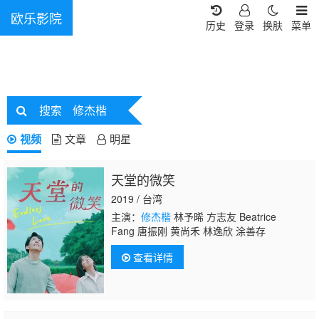
欧乐影院
历史
登录
换肤
菜单
搜索
修杰楷
视频
文章
明星
天堂的微笑
2019 / 台湾
主演：
修杰楷
林予晞 方志友 Beatrice
Fang 唐振刚 黄尚禾 林逸欣 涂善存
查看详情