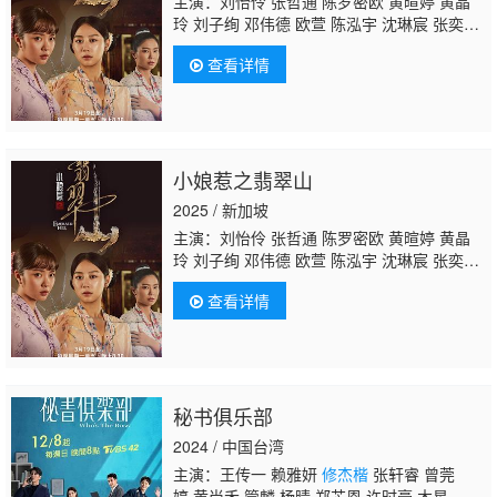
主演：刘怡伶 张哲通 陈罗密欧 黄暄婷 黄晶
玲 刘子绚 邓伟德 欧萱 陈泓宇 沈琳宸 张奕
恺 陈莉萍 翟思铭 郭坤耀 吴俐璇 朱泽亮 郑惠
查看详情
玉 姚懿珊 黄振隆 曾晓晴 郑六月 胡煜诗 萧歆
霓 林昭婷 曾诗梅 卓芳娴 黄俊雄 陈丽贞 陈天
文
修杰楷
郭亮 陈泰铭 陈慧慧 王玉清 苏智
诚 田铭耀 周崇庆 赖宏恩 谢芷萱 蔡承峻 洪爱
玲
小娘惹之翡翠山
2025 / 新加坡
主演：刘怡伶 张哲通 陈罗密欧 黄暄婷 黄晶
玲 刘子绚 邓伟德 欧萱 陈泓宇 沈琳宸 张奕
恺 陈莉萍 翟思铭 郭坤耀 吴俐璇 朱泽亮 郑惠
查看详情
玉 姚懿珊 黄振隆 曾晓晴 郑六月 胡煜诗 萧歆
霓 林昭婷 曾诗梅 卓芳娴 黄俊雄 陈丽贞 陈天
文
修杰楷
郭亮 陈泰铭 陈慧慧 王玉清 苏智
诚 田铭耀 周崇庆 赖宏恩 谢芷萱 蔡承峻 洪爱
玲
秘书俱乐部
2024 / 中国台湾
主演：王传一 赖雅妍
修杰楷
张轩睿 曾莞
婷 黄尚禾 管麟 杨晴 郑芯恩 许时豪 木星