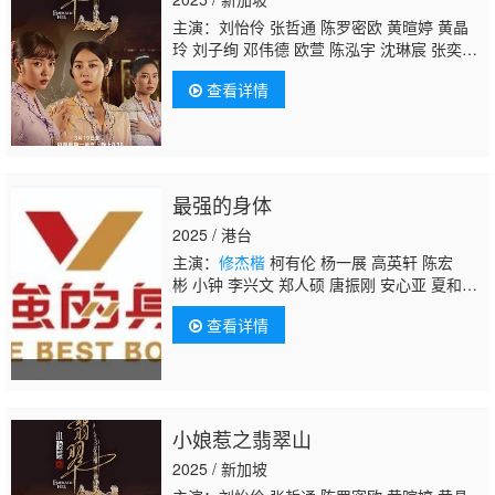
主演：刘怡伶 张哲通 陈罗密欧 黄暄婷 黄晶
玲 刘子绚 邓伟德 欧萱 陈泓宇 沈琳宸 张奕
恺 陈莉萍 翟思铭 郭坤耀 吴俐璇 朱泽亮 郑惠
查看详情
玉 姚懿珊 黄振隆 曾晓晴 郑六月 胡煜诗 萧歆
霓 林昭婷 曾诗梅 卓芳娴 黄俊雄 陈丽贞 陈天
文
修杰楷
郭亮 陈泰铭 陈慧慧 王玉清 苏智
诚 田铭耀 周崇庆 赖宏恩 谢芷萱 蔡承峻 洪爱
玲
最强的身体
2025 / 港台
主演：
修杰楷
柯有伦 杨一展 高英轩 陈宏
彬 小钟 李兴文 郑人硕 唐振刚 安心亚 夏和
熙 禾浩辰 孙沁岳 林芯仪
查看详情
小娘惹之翡翠山
2025 / 新加坡