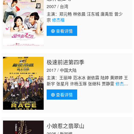
2007 / 台湾
主演：郑元畅 林依晨 汪东城 唐禹哲 曾少
宗
修杰楷
查看详情
极速前进第四季
2017 / 中国大陆
主演：王丽坤 范冰冰 谢依霖 陆婷 黄婷婷 王
新宇 张星月 许杨玉琢 张继科 贾静雯
修杰
楷
郑元畅 吴振天 强子 吴敏霞 张效诚 张传
查看详情
铭 邓滨
小娘惹之翡翠山
2025 / 新加坡