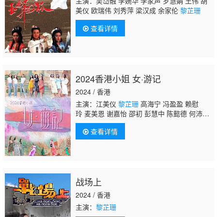
主演：吴岱融 李婉华 李家声 罗慧娟 王伟 胡
美仪 欧瑞伟 刘秀萍 梁汉成 余家伦
黎芷珊
查看详情
2024香港小姐 女·游记
2024 / 香港
主演：江美仪
黎芷珊
高海宁 冯盈盈 赖慰
玲 麦美恩 谢嘉怡 邵初 彭慧中 陈懿德 何沛
珈 陈紫佟 倪乐琳 王汛文 谢淑怡 庄晓婷 李曼
查看详情
思 秦冀雯 卢凯怡 陈甜甜 吴芷靖 梁嘉莹 钟翠
诗 程姜月 杨梓瑶 俞可程
战场上
2024 / 香港
主演：
黎芷珊