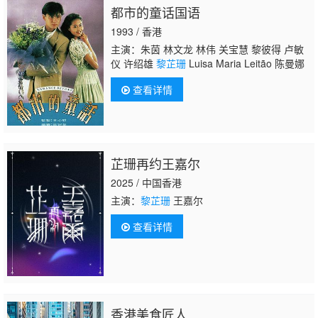
都市的童话国语
1993 / 香港
主演：朱茵 林文龙 林伟 关宝慧 黎彼得 卢敏
仪 许绍雄
黎芷珊
Luisa Maria Leitão 陈曼娜
查看详情
芷珊再约王嘉尔
2025 / 中国香港
主演：
黎芷珊
王嘉尔
查看详情
香港美食匠人