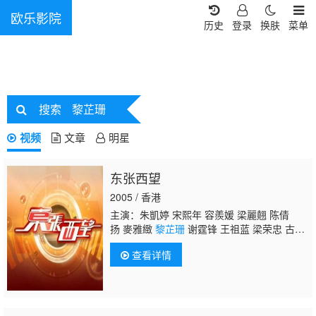
欧乐影院
历史
登录
换肤
菜单
搜索
黎芷珊
视频
文章
明星
东张西望
2005 / 香港
主演：朱凱婷 宋熙年 容羨媛 梁麗翹 陈倩
扬 麥雅緻
黎芷珊
谢霆锋 王祖蓝 梁荣忠 古天
乐 邓萃雯 蔡一智 蔡一杰 苏志威 郑秀文
查看详情