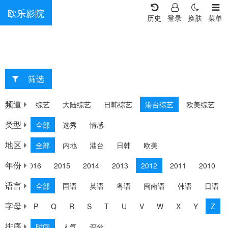
欧乐影院
历史
登录
换肤
菜单
筛选
重选
频道
综艺
大陆综艺
日韩综艺
港台综艺
欧美综艺
类型
全部
选秀
情感
地区
全部
内地
港台
日韩
欧美
年份
017
2016
2015
2014
2013
2012
2011
2010
语言
全部
国语
英语
粤语
闽南语
韩语
日语
字母
N
O
P
Q
R
S
T
U
V
W
X
Y
Z
排序
时间
人气
评分