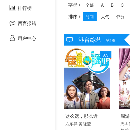
字母
全部
A
B
C
剧情片
泰国剧
排行榜
欧美动漫
排序
时间
人气
评分
战争片
留言报错
悬疑片
用户中心
港台综艺
第1页
犯罪片
9.9
奇幻片
邵氏电影
古装片
完结
已完
灾难片
2020 / 香港 /
2020
这么远，那么近
周游
港台综艺
港台
记录片
方东昇
黄晓莹
周杰
蔡威