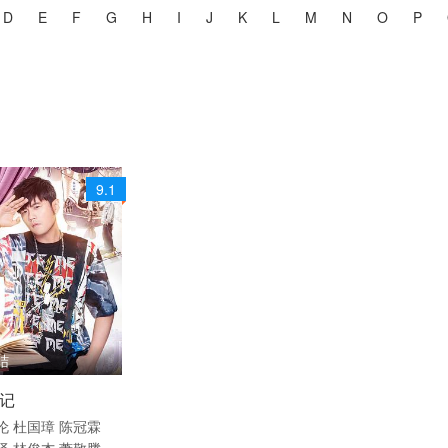
D
E
F
G
H
I
J
K
L
M
N
O
P
9.1
结
 / 台湾 / 国语
记
综艺
伦
杜国璋
陈冠霖
泽
林俊杰
萧敬腾