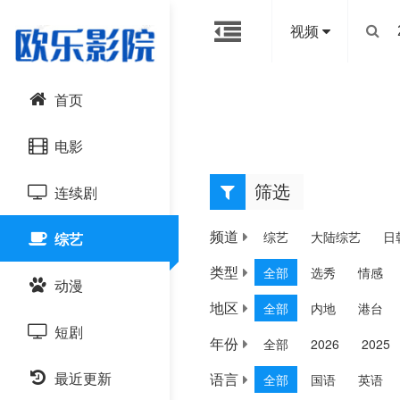
视频
首页
电影
筛选
连续剧
综艺
动作片
频道
综艺
大陆综艺
日
综艺
喜剧片
国产剧
类型
全部
选秀
情感
动漫
爱情片
港台剧
地区
全部
内地
港台
短剧
科幻片
日韩剧
国产动漫
年份
全部
2026
2025
恐怖片
最近更新
语言
欧美剧
全部
国语
英语
日韩动漫