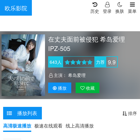
欧乐影院
历史
登录
换肤
菜单
在丈夫面前被侵犯 希岛爱理
IPZ-505
9.9
643
人
力荐
主演：
希岛爱理
播放
收藏
播放列表
排序
高清极速播放
极速在线观看
线上高清播放